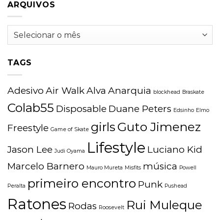
ARQUIVOS
Arquivos
TAGS
Adesivo
Air Walk
Alva
Anarquia
blockhead
Braskate
Colab55
Disposable
Duane Peters
Edsinho
Elmo
girls
Guto Jimenez
Freestyle
Game of Skate
Lifestyle
Jason Lee
Luciano Kid
Judi Oyama
Marcelo Barnero
música
Mauro Mureta
Misfits
Powell
primeiro encontro
Punk
Peralta
Pushead
Ratones
Rui Muleque
Rodas
Roosevelt