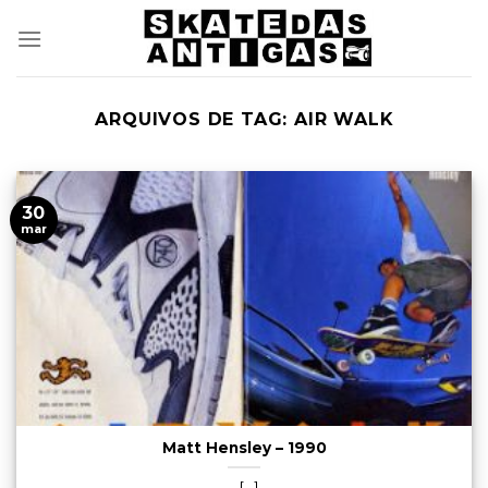
Skip
to
content
ARQUIVOS DE TAG:
AIR WALK
30
mar
Matt Hensley – 1990
[...]