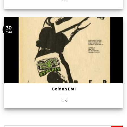
30
mar
Golden Era!
[...]