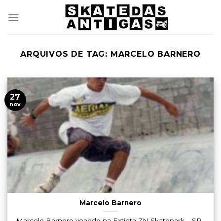
Skip
to
content
ARQUIVOS DE TAG:
MARCELO BARNERO
27
nov
Marcelo Barnero
Marcelo Barnero voando na Extinta ZN Skatepark – SP