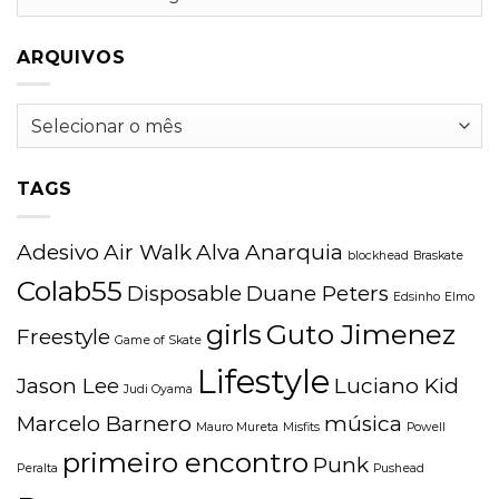
ARQUIVOS
Arquivos
TAGS
Adesivo
Air Walk
Alva
Anarquia
blockhead
Braskate
Colab55
Disposable
Duane Peters
Edsinho
Elmo
girls
Guto Jimenez
Freestyle
Game of Skate
Lifestyle
Jason Lee
Luciano Kid
Judi Oyama
Marcelo Barnero
música
Mauro Mureta
Misfits
Powell
primeiro encontro
Punk
Peralta
Pushead