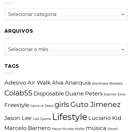
Categorias
ARQUIVOS
Arquivos
TAGS
Adesivo
Air Walk
Alva
Anarquia
blockhead
Braskate
Colab55
Disposable
Duane Peters
Edsinho
Elmo
girls
Guto Jimenez
Freestyle
Game of Skate
Lifestyle
Jason Lee
Luciano Kid
Judi Oyama
Marcelo Barnero
música
Mauro Mureta
Misfits
Powell