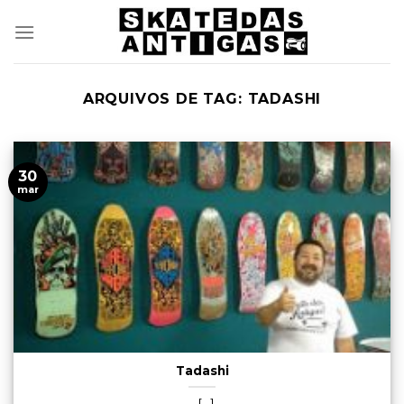
Skip
to
content
ARQUIVOS DE TAG:
TADASHI
30
mar
Tadashi
[...]