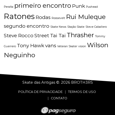
primeiro encontro
Punk
Peralta
Pushead
Ratones
Rui Muleque
Rodas
Roosevelt
segundo encontro
Skate News
Stação Skate
Steve Caballero
Thrasher
Steve Rocco
Street
Tai Tai
Tommy
Wilson
Tony Hawk
vans
Guerrero
Veteran Skater
vision
Neguinho
Skate das Antigas ©. 2026
BROTH3RS
POLÍTICA DE PRIVACIDADE
|
TERMOS DE USO
|
CONTATO