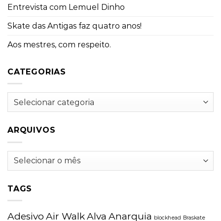
Entrevista com Lemuel Dinho
Skate das Antigas faz quatro anos!
Aos mestres, com respeito.
CATEGORIAS
Categorias
ARQUIVOS
Arquivos
TAGS
Adesivo
Air Walk
Alva
Anarquia
blockhead
Braskate