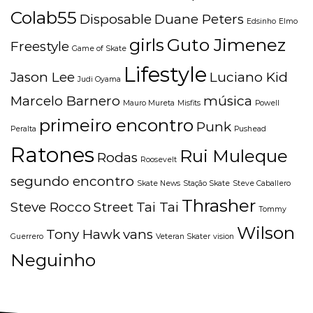
Colab55
Disposable
Duane Peters
Edsinho
Elmo
girls
Guto Jimenez
Freestyle
Game of Skate
Lifestyle
Jason Lee
Luciano Kid
Judi Oyama
Marcelo Barnero
música
Mauro Mureta
Misfits
Powell
primeiro encontro
Punk
Peralta
Pushead
Ratones
Rui Muleque
Rodas
Roosevelt
segundo encontro
Skate News
Stação Skate
Steve Caballero
Thrasher
Steve Rocco
Street
Tai Tai
Tommy
Wilson
Tony Hawk
vans
Guerrero
Veteran Skater
vision
Neguinho