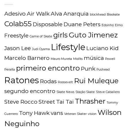
Adesivo
Air Walk
Alva
Anarquia
blockhead
Braskate
Colab55
Disposable
Duane Peters
Edsinho
Elmo
girls
Guto Jimenez
Freestyle
Game of Skate
Lifestyle
Jason Lee
Luciano Kid
Judi Oyama
Marcelo Barnero
música
Mauro Mureta
Misfits
Powell
primeiro encontro
Punk
Peralta
Pushead
Ratones
Rui Muleque
Rodas
Roosevelt
segundo encontro
Skate News
Stação Skate
Steve Caballero
Thrasher
Steve Rocco
Street
Tai Tai
Tommy
Wilson
Tony Hawk
vans
Guerrero
Veteran Skater
vision
Neguinho