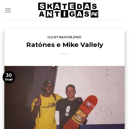
Skip
to
content
ILUSTRADOR
,
PRO
Ratónes e Mike Vallely
30
mar