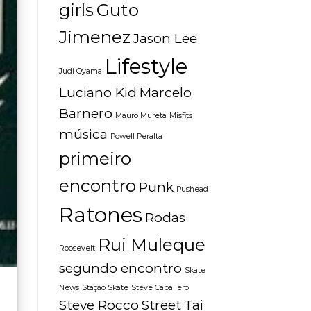
girls
Guto
Jimenez
Jason Lee
Lifestyle
Judi Oyama
Luciano Kid
Marcelo
Barnero
Mauro Mureta
Misfits
música
Powell Peralta
primeiro
encontro
Punk
Pushead
Ratones
Rodas
Rui Muleque
Roosevelt
segundo encontro
Skate
News
Stação Skate
Steve Caballero
Steve Rocco
Street
Tai