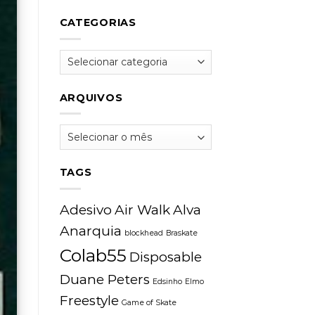
CATEGORIAS
Categorias
ARQUIVOS
Arquivos
TAGS
Adesivo
Air Walk
Alva
Anarquia
blockhead
Braskate
Colab55
Disposable
Duane Peters
Edsinho
Elmo
Freestyle
Game of Skate