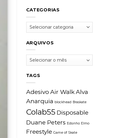
CATEGORIAS
Categorias
ARQUIVOS
Arquivos
TAGS
Adesivo
Air Walk
Alva
Anarquia
blockhead
Braskate
Colab55
Disposable
Duane Peters
Edsinho
Elmo
Freestyle
Game of Skate