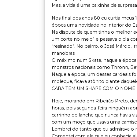
Mas, a vida é uma caixinha de surpresa
Nos final dos anos 80 eu curtia meus 1
época uma novidade no interior do E
Na disputa de quem tinha o melhor eq
um corte no meio” e passava o dia c
“resinado”. No bairro, o José Márcio, 
manobras.
O máximo num Skate, naquela época, s
monstros nacionais como Thronn, Beto
Naquela época, um desses cardeais fo
moleque, ficava atônito diante daque
CARA TEM UM SHAPE COM O NOME D
Hoje, morando em Ribeirão Preto, de
horas, pois segunda-feira ninguém abr
carrinho de lanche que nunca havia vist
com um moço que usava uma camiseta 
Lembrei do tanto que eu admirava o
Comentei com ele que eu conhecia al