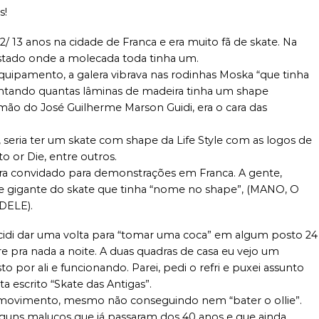
s!
2/ 13 anos na cidade de Franca e era muito fã de skate. Na
stado onde a molecada toda
tinha um.
uipamento, a galera vibrava nas rodinhas Moska “que tinha
ontando quantas lâminas de madeira tinha um shape
irmão do José Guilherme Marson Guidi, era o cara das
eria ter um skate com shape da Life Style com as logos de
 or Die, entre outros.
ra convidado para demonstrações em Franca. A gente,
le gigante do skate que tinha “nome no shape”, (MANO, O
ELE).
cidi dar uma volta para “tomar uma coca” em algum posto 24
e pra nada a noite. A duas quadras de casa eu vejo um
o por ali e funcionando. Parei, pedi o refri e puxei assunto
escrito “Skate das Antigas”.
 movimento, mesmo não conseguindo nem “bater o ollie”.
guns malucos que já passaram dos 40 anos e que ainda