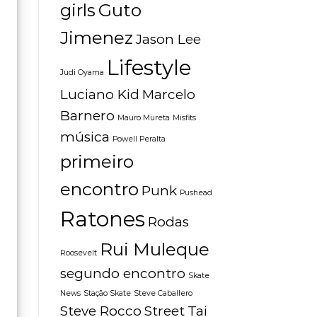
girls
Guto
Jimenez
Jason Lee
Lifestyle
Judi Oyama
Luciano Kid
Marcelo
Barnero
Mauro Mureta
Misfits
música
Powell Peralta
primeiro
encontro
Punk
Pushead
Ratones
Rodas
Rui Muleque
Roosevelt
segundo encontro
Skate
News
Stação Skate
Steve Caballero
Steve Rocco
Street
Tai