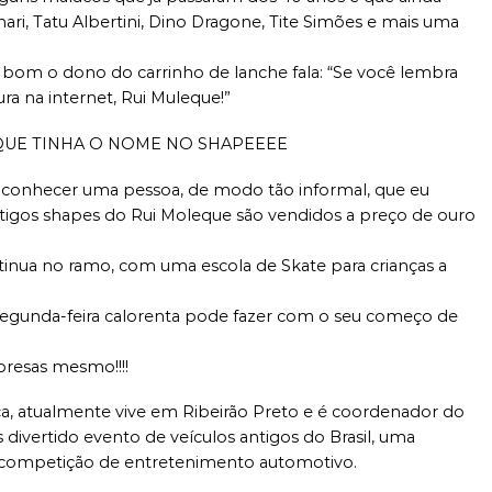
i, Tatu Albertini, Dino Dragone, Tite Simões e mais uma
 bom o dono do carrinho de lanche fala: “Se você lembra
ura na internet, Rui Muleque!”
 QUE TINHA O NOME NO SHAPEEEE
e conhecer uma pessoa, de modo tão informal, que eu
antigos shapes do Rui Moleque são vendidos a preço de ouro
ntinua no ramo, com uma escola de Skate para crianças a
segunda-feira calorenta pode fazer com o seu começo de
presas mesmo!!!!
ca, atualmente vive em Ribeirão Preto e é coordenador do
 divertido evento de veículos antigos do Brasil, uma
 competição de entretenimento automotivo.