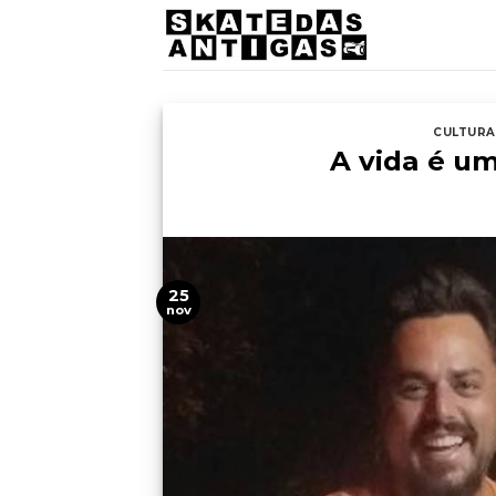
Skip
to
content
CULTURA
A vida é um
25
nov