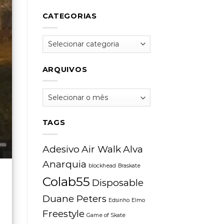
CATEGORIAS
Categorias
ARQUIVOS
Arquivos
TAGS
Adesivo
Air Walk
Alva
Anarquia
blockhead
Braskate
Colab55
Disposable
Duane Peters
Edsinho
Elmo
Freestyle
Game of Skate