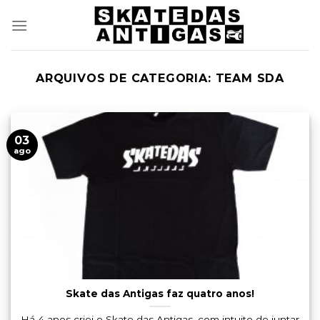
Skip
to
content
ARQUIVOS DE CATEGORIA:
TEAM SDA
03
ago
Skate das Antigas faz quatro anos!
Há 4 anos criei o Skate das Antigas, com intuito de juntar