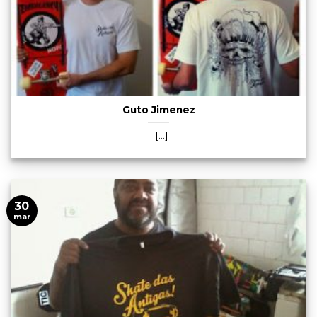
Guto Jimenez
[...]
30
mar