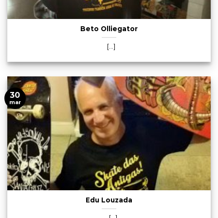
Beto Olliegator
[...]
30
mar
Edu Louzada
[...]