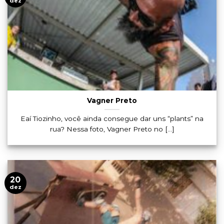
dez
Vagner Preto
Eaí Tiozinho, você ainda consegue dar uns “plants” na
rua? Nessa foto, Vagner Preto no [...]
20
dez