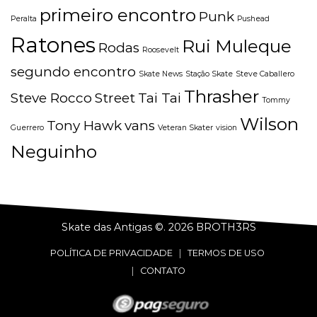
primeiro encontro
Punk
Peralta
Pushead
Ratones
Rui Muleque
Rodas
Roosevelt
segundo encontro
Skate News
Stação Skate
Steve Caballero
Thrasher
Steve Rocco
Street
Tai Tai
Tommy
Wilson
Tony Hawk
vans
Guerrero
Veteran Skater
vision
Neguinho
Skate das Antigas ©. 2026
BROTH3RS
POLÍTICA DE PRIVACIDADE
|
TERMOS DE USO
|
CONTATO