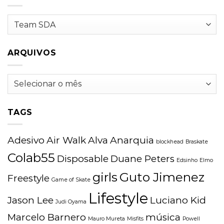
Categorias
ARQUIVOS
Arquivos
TAGS
Adesivo
Air Walk
Alva
Anarquia
blockhead
Braskate
Colab55
Disposable
Duane Peters
Edsinho
Elmo
girls
Guto Jimenez
Freestyle
Game of Skate
Lifestyle
Jason Lee
Luciano Kid
Judi Oyama
Marcelo Barnero
música
Mauro Mureta
Misfits
Powell