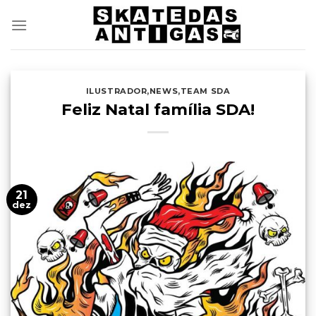
Skip
to
content
ILUSTRADOR
,
NEWS
,
TEAM SDA
Feliz Natal família SDA!
21
dez