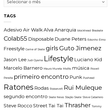
TAGS
Adesivo
Air Walk
Alva
Anarquia
blockhead
Braskate
Colab55
Disposable
Duane Peters
Edsinho
Elmo
girls
Guto Jimenez
Freestyle
Game of Skate
Lifestyle
Jason Lee
Luciano Kid
Judi Oyama
Marcelo Barnero
música
Mauro Mureta
Misfits
Powell
primeiro encontro
Punk
Peralta
Pushead
Ratones
Rui Muleque
Rodas
Roosevelt
segundo encontro
Skate News
Stação Skate
Steve Caballero
Thrasher
Steve Rocco
Street
Tai Tai
Tommy