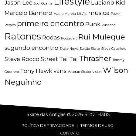
Lifestyle
Jason Lee
Luciano Kid
Judi Oyama
Marcelo Barnero
música
Mauro Mureta
Misfits
Powell
primeiro encontro
Punk
Peralta
Pushead
Ratones
Rui Muleque
Rodas
Roosevelt
segundo encontro
Skate News
Stação Skate
Steve Caballero
Thrasher
Steve Rocco
Street
Tai Tai
Tommy
Wilson
Tony Hawk
vans
Guerrero
Veteran Skater
vision
Neguinho
Skate das Antigas ©. 2026
BROTH3RS
POLÍTICA DE PRIVACIDADE
|
TERMOS DE USO
|
CONTATO