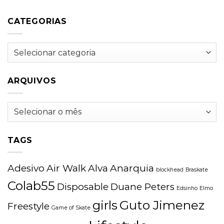
CATEGORIAS
Categorias
ARQUIVOS
Arquivos
TAGS
Adesivo
Air Walk
Alva
Anarquia
blockhead
Braskate
Colab55
Disposable
Duane Peters
Edsinho
Elmo
girls
Guto Jimenez
Freestyle
Game of Skate