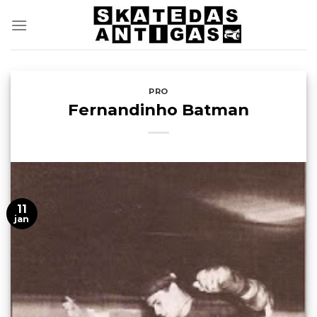
Skip
to
content
PRO
Fernandinho Batman
11
jan