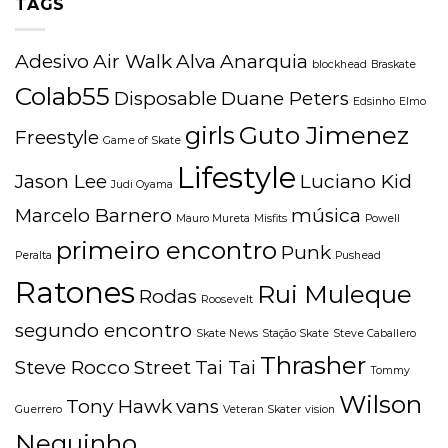
TAGS
Adesivo
Air Walk
Alva
Anarquia
blockhead
Braskate
Colab55
Disposable
Duane Peters
Edsinho
Elmo
girls
Guto Jimenez
Freestyle
Game of Skate
Lifestyle
Jason Lee
Luciano Kid
Judi Oyama
Marcelo Barnero
música
Mauro Mureta
Misfits
Powell
primeiro encontro
Punk
Peralta
Pushead
Ratones
Rui Muleque
Rodas
Roosevelt
segundo encontro
Skate News
Stação Skate
Steve Caballero
Thrasher
Steve Rocco
Street
Tai Tai
Tommy
Wilson
Tony Hawk
vans
Guerrero
Veteran Skater
vision
Neguinho