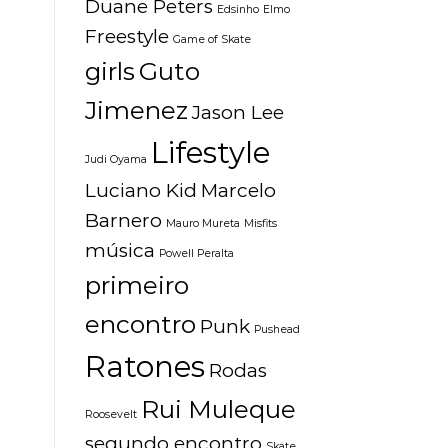
Duane Peters
Edsinho
Elmo
Freestyle
Game of Skate
girls
Guto
Jimenez
Jason Lee
Lifestyle
Judi Oyama
Luciano Kid
Marcelo
Barnero
Mauro Mureta
Misfits
música
Powell Peralta
primeiro
encontro
Punk
Pushead
Ratones
Rodas
Rui Muleque
Roosevelt
segundo encontro
Skate